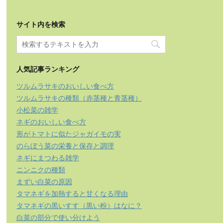
サイト内を検索
人気記事ランキング
ツルムラサキのおいしい食べ方
ツルムラサキの種類（赤茎種と青茎種）
小松菜の雑学
ネギのおいしい食べ方
形がトマトに似たジャガイモの実
のらぼう菜の栄養と保存と調理
ネギにまつわる雑学
ニンニクの種類
まずい白菜の原因
タマネギを加熱すると甘くなる理由
タマネギの黒いすす（黒い粉）はなに？
白菜の部分で使い分けよう