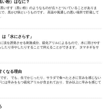
黒い粉）はなに？
、黒いすす（黒い粉）のようなものが点々とついていることがありま
生で、黒かび病というものです。 高温や風通しの悪い場所で貯蔵して
.
」は「水にさらす」
いに涙を誘発させる刺激成分、硫化アリルによるもので、水に溶けやす
らしたり冷やしたりすることで抑えることができます。 タマネギをサ
甘くなる理由
です。 でも、生でかじったり、サラダで食べたときに甘みを感じない
ギには辛みをもつ硫化アリルが含まれており、甘み以上に辛みを感じて
ろ