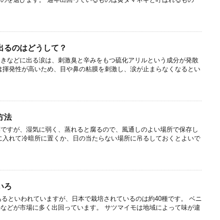
出るのはどうして？
ときなどに出る涙は、刺激臭と辛みをもつ硫化アリルという成分が発散
は揮発性が高いため、目や鼻の粘膜を刺激し、涙が止まらなくなるとい
方法
菜ですが、湿気に弱く、蒸れると腐るので、風通しのよい場所で保存し
に入れて冷暗所に置くか、日の当たらない場所に吊るしておくとよいで
いろ
種あるといわれていますが、日本で栽培されているのは約40種です。 ベニ
などが市場に多く出回っています。 サツマイモは地域によって味が違