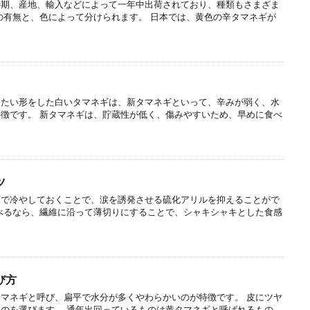
時期、産地、輸入などによって一年中出荷されており、種類もさまざま
の有無と、色によって分けられます。 日本では、黄色の辛タマネギが
ったい形をした白いタマネギは、新タマネギといって、辛みが弱く、水
徴です。 新タマネギは、貯蔵性が低く、傷みやすいため、早めに食べ
ツ
庫で冷やしておくことで、涙を誘発させる硫化アリルを抑えることがで
べるなら、繊維に沿って薄切りにすることで、シャキシャキとした食感
び方
マネギと呼び、扁平で水分が多くやわらかいのが特徴です。 皮にツヤ
のを選びます。 通年出回っているものは黄タマネギと呼ばれるもの