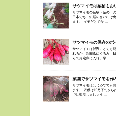
サツマイモは葉柄もお
サツマイモの葉柄（葉の下
日本でも、飢饉のさいには食
ます。 イモだけでな ...
サツマイモの保存のポ
サツマイモは低温にとても弱
れるか、新聞紙にくるみ、日
んで冷蔵庫に入れ、早 ...
菜園でサツマイモを作
サツマイモははじめてでも育
ます。 収穫は10月下旬か
でに収穫しましょう ...