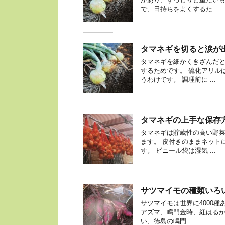
で、日持ちをよくするた ...
タマネギを切ると涙が
タマネギを細かくきざんだ
するためです。 硫化アリル
うわけです。 調理前に ...
タマネギの上手な保存
タマネギは貯蔵性の高い野
ます。 皮付きのままネット
す。 ビニール袋は湿気 ...
サツマイモの種類いろ
サツマイモは世界に4000
アズマ、鳴門金時、紅はるか
い、徳島の鳴門 ...