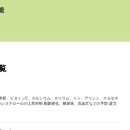
能
覧
ミンB群、ビタミンC、カルシウム、カリウム、リン、アリシン、ケルセチ
 コレステロールの上昇抑制 動脈硬化、糖尿病、高血圧などの予防 疲労