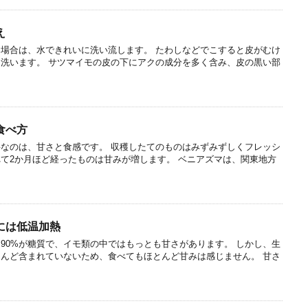
え
場合は、水できれいに洗い流します。 たわしなどでこすると皮がむけ
洗います。 サツマイモの皮の下にアクの成分を多く含み、皮の黒い部
食べ方
なのは、甘さと食感です。 収穫したてのものはみずみずしくフレッシ
て2か月ほど経ったものは甘みが増します。 ベニアズマは、関東地方
には低温加熱
90%が糖質で、イモ類の中ではもっとも甘さがあります。 しかし、生
んど含まれていないため、食べてもほとんど甘みは感じません。 甘さ