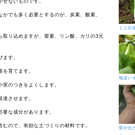
かせないものです。
なかでも多く必要とするのが、炭素、酸素、
。
ミニ白
ら取り込めますが、窒素、リン酸、カリの3元
びます。
茎を育てます。
地這い
や実のつきをよくします。
発達させます。
必要な成分があります。
含むので、有効な土づくりの材料です。
芽が出