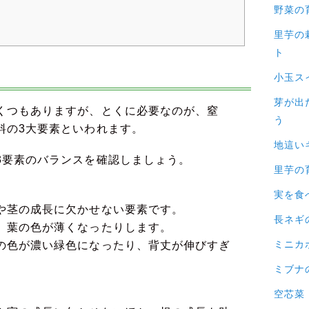
野菜の
里芋の
ト
小玉ス
芽が出
くつもありますが、とくに必要なのが、窒
う
料の3大要素といわれます。
地這い
3要素のバランスを確認しましょう。
里芋の
実を食
や茎の成長に欠かせない要素です。
長ネギ
、葉の色が薄くなったりします。
ミニカ
の色が濃い緑色になったり、背丈が伸びすぎ
ミブナ
空芯菜