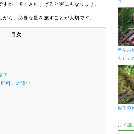
う
ですが、多く入れすぎると害にもなります。
ながら、必要な量を施すことが大切です。
目次
里芋の
ら）」
は？
学肥料）の違い
？
里芋の
よく読