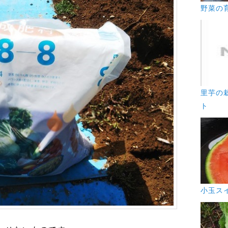
野菜の
里芋の
ト
小玉ス