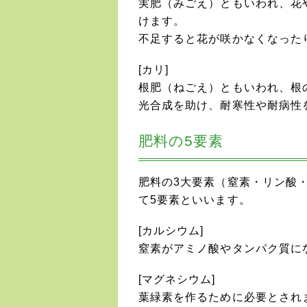
実肥（みごえ）ともいわれ、花
けます。
不足すると花が咲かなくなった
[カリ]
根肥（ねごえ）ともいわれ、根
光合成を助け、耐寒性や耐病性
肥料の5要素
肥料の3大要素（窒素・リン酸
て5要素といいます。
[カルシウム]
窒素がアミノ酸やタンパク質に
[マグネシウム]
葉緑素を作るために必要とされ