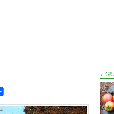
よく読
e
共
有