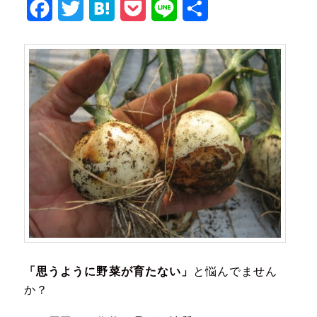
Facebook
Twitter
Hatena
Pocket
Line
共
有
「思うように野菜が育たない」
と悩んでません
か？