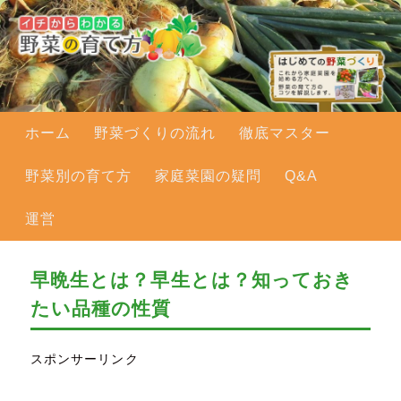
メインメニュー
ホーム
メインコンテンツへ移動
野菜づくりの流れ
徹底マスター
野菜別の育て方
家庭菜園の疑問
Q&A
運営
早晩生とは？早生とは？知っておき
たい品種の性質
スポンサーリンク