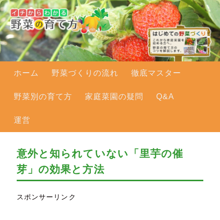
メインメニュー
ホーム
メインコンテンツへ移動
野菜づくりの流れ
徹底マスター
野菜別の育て方
家庭菜園の疑問
Q&A
運営
意外と知られていない「里芋の催
芽」の効果と方法
スポンサーリンク