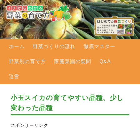
メインメニュー
ホーム
メインコンテンツへ移動
野菜づくりの流れ
徹底マスター
野菜別の育て方
家庭菜園の疑問
Q&A
運営
小玉スイカの育てやすい品種、少し
変わった品種
スポンサーリンク