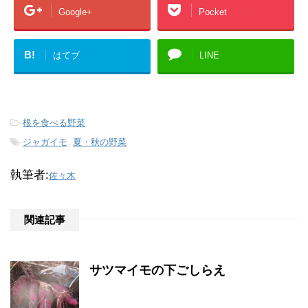
Google+
Pocket
B!
はてブ
LINE
-
根を食べる野菜
-
ジャガイモ
,
夏・秋の野菜
執筆者:
佐々木
関連記事
サツマイモの下ごしらえ