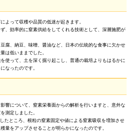
どによって収穫や品質の低迷が起きます。
せず、効率的に窒素供給をしてくれる技術として、深層施肥が
、豆腐、納豆、味噌、醤油など、日本の伝統的な食事に欠かせ
産量は低いままでした。
機を使って、土を深く掘り起こし、普通の栽培よりもはるかに
うになったのです。
す影響について、窒素栄養面からの解析を行いますと、意外な
度を測定しました。
析したところ、根粒の窒素固定や値による窒素吸収を増加させ
収穫量をアップさせることが明らかになったのです。