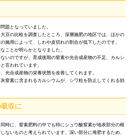
が問題となっていました。
た大豆の比較を調査したところ、深層施肥の地区では、ほかの
素の施用によって、しわや皮切れの割合が低下したのです。
用なことが明らかとなりました。
いないのですが、育成後期の窒素や光合成産物の不足、カルシ
かと言われています。
量、光合成産物の栄養状態を改善してくれます。
石灰窒素に含まれるカルシウムが、シワ粒を防止してくれる効
の吸収に
と同時に、窒素肥料の中でも特にシュウ酸窒素が地表部分の根
害しないものと考えられています。深い部分に堆肥するため、