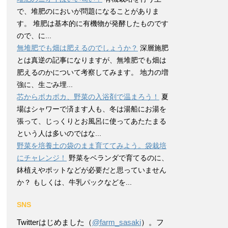
で、堆肥のにおいが問題になることがありま
す。 堆肥は基本的に有機物が発酵したものです
ので、に...
無堆肥でも畑は肥えるのでしょうか？
深層施肥
とは真逆の記事になりますが、無堆肥でも畑は
肥えるのかについて考察してみます。 地力の増
強に、生ごみ埋...
芯からポカポカ、野菜の入浴剤で温まろう！
夏
場はシャワーで済ます人も、冬は湯船にお湯を
張って、じっくりとお風呂に使ってあたたまる
という人は多いのではな...
野菜を培養土の袋のまま育ててみよう。袋栽培
にチャレンジ！
野菜をベランダで育てるのに、
鉢植えやポットなどが必要だと思っていません
か？ もしくは、牛乳パックなどを...
SNS
Twitterはじめました（
@farm_sasaki
）。フ