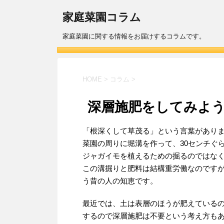
家庭菜園コラム
家庭菜園に関する情報をお届けするコラムです。
HOME
>
コラム
>
深層施肥をしてみよ
「根深くして草茂る」という言葉がありま
菜園の周りに堀溝を作って、30センチぐ
ジャガイモを植えるための掘るのではな
この溝掘りと肥料は結構重労働なのです
う昔の人の知恵です。
最近では、土は表層のほうが肥えている
するので深層施肥は不要という考え方も