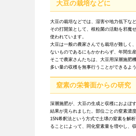
大豆の栽培などに
大豆の栽培などでは、湿害や地力低下な
その打開策として、根粒菌の活動を邪魔
使われています。
大豆は一般の農家さんでも栽培が難しく
ないものであるにもかかわらず、年間生
そこで農家さんたちは、大豆用深層施肥
多い量の収穫を無事行うことができるよ
窒素の栄養面からの研究
深層施肥が、大豆の生成と収穫におよぼ
結果が見られました。部位ごとの窒素濃
15N希釈法という方式で土壌の窒素を解
ることによって、同化窒素量を増やし、