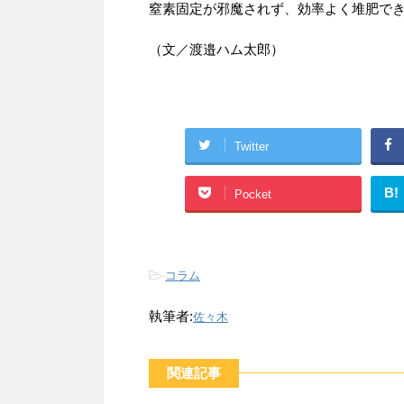
窒素固定が邪魔されず、効率よく堆肥で
（文／渡邉ハム太郎）
Twitter
B!
Pocket
-
コラム
執筆者:
佐々木
関連記事