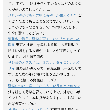
す。 ですが、野菜を作っている人はどのような
人が多いのでしょうか。 ...
メロンやかぼちゃの中にもやしが生える！？
ご
くごくたまにあることなのですが、メロン、そ
してかぼちゃなどを包丁で2つに割ったとき、
中身に驚くことがありま...
河川敷で勝手に野菜を育てている人たちがいる
問題
東京と神奈川を流れる多摩川の河川敷で、
勝手に畑をする人達がいることが問題になって
います。 河川敷で国の...
秋野菜のオススメは、ミズナ、ダイコン、ハク
サイ
夏野菜が終わって、家庭菜園も一区切りで
す。また次の年に向けて畑をたがやしましょ
う。 秋に植える野菜は、ミズナ...
野菜について詳しくなろう。成長点とは何か？
畑を耕して野菜を育てていく上で、外せないポ
イントとして、成長点があります。 これは、い
わば野菜の中心の...
堆肥のニオイはいい匂い？
有機栽培を行う上