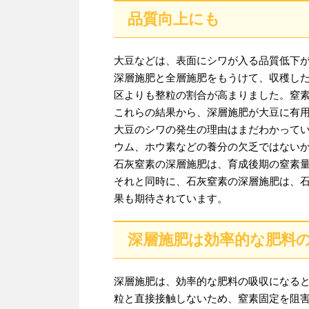
品質向上にも
大豆などは、表面にシワが入る品質低下
深層施肥と全層施肥をもうけて、収穫し
区よりも整粒の割合が高まりました。窒
これらの結果から、深層施肥が大豆に有
大豆のシワの発生の理由はまだわかって
ウム、ホウ素などの養分の欠乏ではない
石灰窒素の深層施肥は、育成後期の窒素
それと同時に、石灰窒素の深層施肥は、
果も期待されています。
深層施肥は効率的な肥料
深層施肥は、効率的な肥料の吸収になる
粒と直接接触しないため、窒素固定を阻