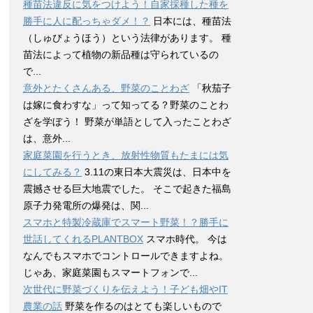
種苗法違反に気をつけよう！自家採種した種を
勝手に人に配っちゃダメ！？
日本には、種苗法
（しゅびょうほう）という法律があります。 種
苗法によって植物の新品種は守られているの
で...
意外とたくさんある、野菜のことわざ
「秋茄子
は嫁に食わすな」って知ってる？野菜のことわ
ざを学ぼう！ 野菜が単語として入ったことわざ
は、意外...
家庭菜園を行うとき、放射性物質もたまには気
にしてみる？
3.11の東日本大震災は、日本中を
震撼させる巨大地震でした。 そこで起きた福島
原子力発電所の爆発は、関...
スマホと特製冷蔵庫でスマート野菜！？勝手に
世話してくれるPLANTBOX
スマホ時代。 今は
なんでもスマホでコントロールできますよね。
じゃあ、家庭菜園もスマートフォンで...
次世代に野菜づくりを伝えよう！子ども畑やIT
農業の話
野菜を作るのはとても楽しいもので