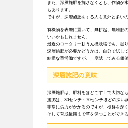
また、深層施肥を施さなくとも、作物が
もあります。
ですが、深層施肥をする人も意外と多い
有機物を表層に置いて、無耕起、無堆肥
いいかもしれません。
最近のロータリー耕うん機栽培でも、掘り
深層施肥が必要かどうかは、自分で試し
結構な重労働ですが、一度試してみる価
深層施肥の意味
深層施肥は、肥料をほどこす上で大切な
施肥は、30センチ～70センチほどの深
非常に労力がかかるのですが、根群を深
そして育成後期まで草を保つことができ