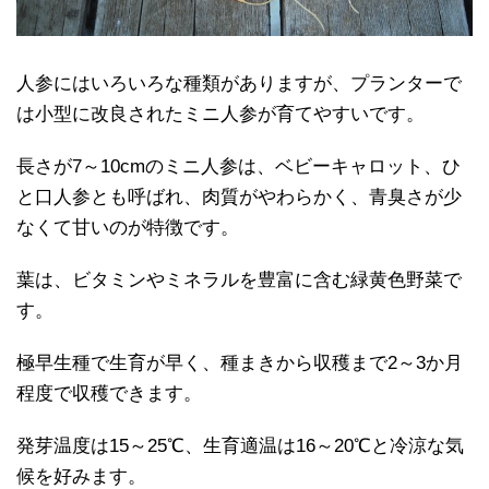
人参にはいろいろな種類がありますが、プランターで
は小型に改良されたミニ人参が育てやすいです。
長さが7～10cmのミニ人参は、ベビーキャロット、ひ
と口人参とも呼ばれ、肉質がやわらかく、青臭さが少
なくて甘いのが特徴です。
葉は、ビタミンやミネラルを豊富に含む緑黄色野菜で
す。
極早生種で生育が早く、種まきから収穫まで2～3か月
程度で収穫できます。
発芽温度は15～25℃、生育適温は16～20℃と冷涼な気
候を好みます。