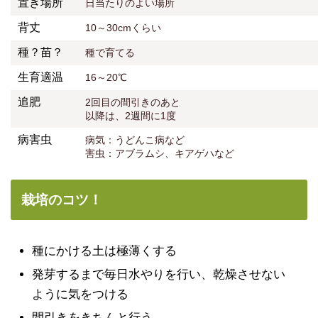
置き場所
日当たりのよい場所
背丈
10～30cmくらい
種？苗？
種で育てる
生育適温
16～20℃
追肥
2回目の間引きのあと
以降は、2週間に1度
病害虫
病気：うどんこ病など
害虫：アブラムシ、キアゲハなど
栽培のコツ！
種にかける土は極薄くする
発芽するまで毎日水やりを行い、乾燥させない
ように気をつける
間引きをきちんと行う