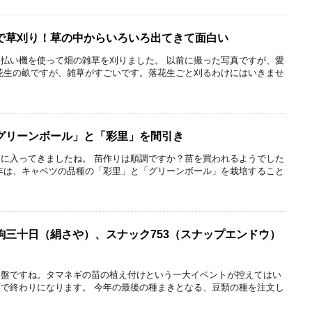
で草刈り！草の中からいろいろ出てきて面白い
払い機を使って畑の雑草を刈りました。 以前に撮った写真ですが、愛
花生の畝ですが、雑草がすごいです。落花生ごと刈るわけにはいきませ
グリーンボール」と「彩里」を間引き
に入ってきましたね。 苗作りは順調ですか？苗を買われるようでした
年は、キャベツの品種の「彩里」と「グリーンボール」を栽培すること
駒三十日（絹さや）、スナック753（スナップエンドウ）
終盤ですね。タマネギの苗の植え付けという一大イベントが控えてはい
で終わりになります。 今年の最後の種まきとなる、豆類の種を注文し