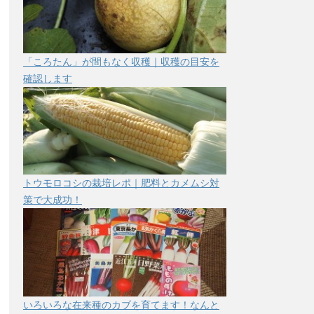
「ころたん」が間もなく収穫｜収穫の目安を
確認します
トウモロコシの栽培レポ｜肥料とカメムシ対
策で大成功！
いろいろな在来種のカブを育てます！なんと