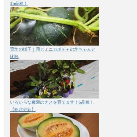
15品種！
栗坊の様子｜同じミニカボチャの坊ちゃんと
比較
いろいろな種類のナスを育てます！6品種！
【随時更新】