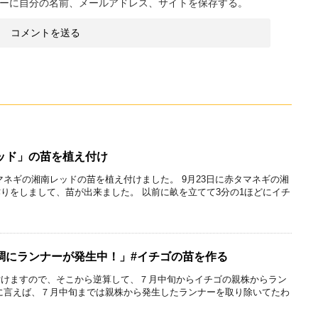
ーに自分の名前、メールアドレス、サイトを保存する。
ッド」の苗を植え付け
赤タマネギの湘南レッドの苗を植え付けました。 9月23日に赤タマネギの湘
りをしまして、苗が出来ました。 以前に畝を立てて3分の1ほどにイチ
調にランナーが発生中！」#イチゴの苗を作る
付けますので、そこから逆算して、７月中旬からイチゴの親株からラン
に言えば、７月中旬までは親株から発生したランナーを取り除いてたわ