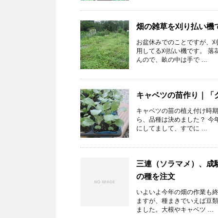
畑の雑草を刈り払い機
お盆休みでのことですが、刈
用してる刈払い機です。 落
んので、畝の中は手で ...
キャベツの苗作り｜「
キャベツの苗の植え付け時期
ら、品種は決めました？ 今
にしてまして、すでに ...
三連（ソラマメ）、成
の種を注文
いよいよ今年の畑の作業も
ますが、種まきでいえば豆類
ました。大根やキャベツ ...