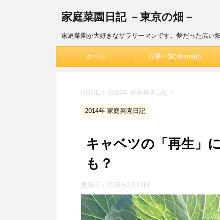
家庭菜園日記 －東京の畑－
家庭菜園が大好きなサラリーマンです。夢だった広い
ホーム
記事一覧(sitemap)
HOME
>
2014年 家庭菜園日記
>
2014年 家庭菜園日記
キャベツの「再生」
も？
更新日：
2015年2月13日