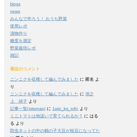
blogs
news
みんなで作ろう！ おうち野菜
使用レポ
漬物作り
糖度を測定
野菜栽培レポ
雑記
最近のコメント
ニンニクを収穫して編んでみました
に
匿名
よ
り
ニンニクを収穫して編んでみました
に
池之
上 靖子
より
記事一覧(sitemap)
に
1win_kg_joKr
より
ミニトマトは地這いで育てられるか？
に
はる
る
より
防虫ネットの中の鶴の子大豆が枝豆になってた