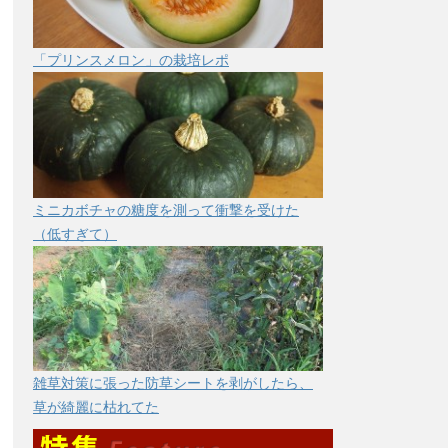
「プリンスメロン」の栽培レポ
ミニカボチャの糖度を測って衝撃を受けた
（低すぎて）
雑草対策に張った防草シートを剥がしたら、
草が綺麗に枯れてた