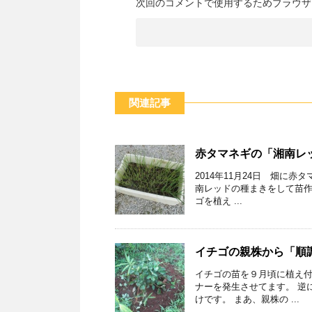
次回のコメントで使用するためブラウザ
関連記事
赤タマネギの「湘南レ
2014年11月24日 畑に
南レッドの種まきをして苗作
ゴを植え ...
イチゴの親株から「順
イチゴの苗を９月頃に植え
ナーを発生させてます。 逆
けです。 まあ、親株の ...