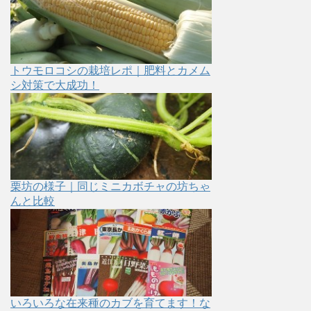
トウモロコシの栽培レポ｜肥料とカメム
シ対策で大成功！
栗坊の様子｜同じミニカボチャの坊ちゃ
んと比較
いろいろな在来種のカブを育てます！な