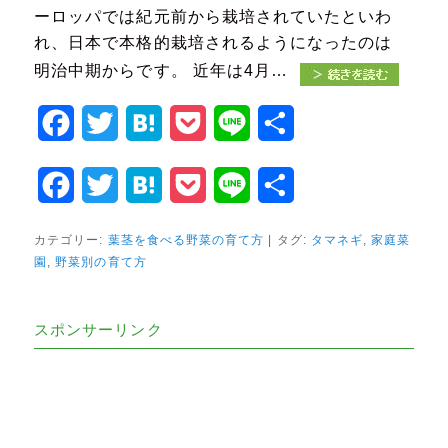
ーロッパでは紀元前から栽培されていたといわ
れ、日本で本格的栽培されるようになったのは
明治中期からです。 近年は4月…
Facebook
Twitter
Hatena
Pocket
Line
共
有
Facebook
Twitter
Hatena
Pocket
Line
共
有
カテゴリー:
葉茎を食べる野菜の育て方
|
タグ:
タマネギ
,
家庭菜
園
,
野菜別の育て方
スポンサーリンク