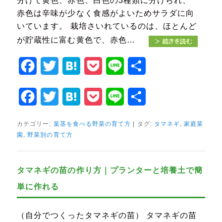
分けて黄色、赤色、白色の3種類に分けられ、
赤色は辛味が少なく食感がよいためサラダに向
いています。 栽培さいれているのは、ほとんど
が貯蔵性に富む黄色で、赤色…
Facebook
Twitter
Hatena
Pocket
Line
共
有
Facebook
Twitter
Hatena
Pocket
Line
共
有
カテゴリー:
葉茎を食べる野菜の育て方
|
タグ:
タマネギ
,
家庭菜
園
,
野菜別の育て方
タマネギの苗の作り方｜プランターと培養土で簡
単に作れる
（自分でつくったタマネギの苗） タマネギの苗