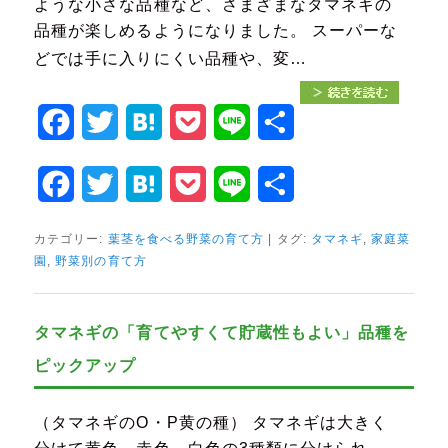
ような小さな品種など、さまざまなタマネギの
品種が楽しめるようになりました。 スーパーな
どでは手に入りにくい品種や、変…
Facebook
Twitter
Hatena
Pocket
Line
共
有
Facebook
Twitter
Hatena
Pocket
Line
共
有
カテゴリー:
葉茎を食べる野菜の育て方
|
タグ:
タマネギ
,
家庭菜
園
,
野菜別の育て方
タマネギの「育てやすくて貯蔵性もよい」品種を
ピックアップ
（タマネギのO・P黄の種） タマネギは大きく