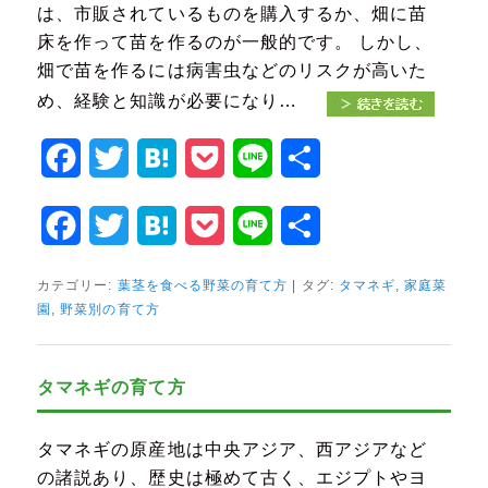
は、市販されているものを購入するか、畑に苗
床を作って苗を作るのが一般的です。 しかし、
畑で苗を作るには病害虫などのリスクが高いた
め、経験と知識が必要になり…
Facebook
Twitter
Hatena
Pocket
Line
共
有
Facebook
Twitter
Hatena
Pocket
Line
共
有
カテゴリー:
葉茎を食べる野菜の育て方
|
タグ:
タマネギ
,
家庭菜
園
,
野菜別の育て方
タマネギの育て方
タマネギの原産地は中央アジア、西アジアなど
の諸説あり、歴史は極めて古く、エジプトやヨ