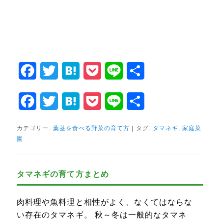
Facebook
Twitter
Hatena
Pocket
Line
共
有
Facebook
Twitter
Hatena
Pocket
Line
共
有
カテゴリー:
葉茎を食べる野菜の育て方
|
タグ:
タマネギ
,
家庭菜
園
タマネギの育て方まとめ
肉料理や魚料理と相性がよく、なくてはならな
い存在のタマネギ。 秋～冬は一般的なタマネ