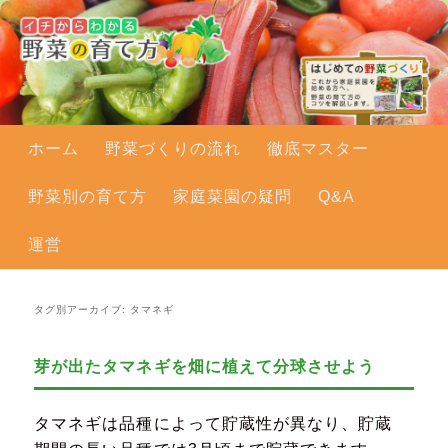
メインメニュー
ホーム
メインコンテンツへ移動
サブコンテンツへ移動
野菜づくりの流れ
徹底マスター
野菜別の育て方
家庭菜園の疑問
Q&A
運営
タグ別アーカイブ:
タマネギ
芽が出たタマネギを畑に植えて分球させよう
タマネギは品種によって貯蔵性が異なり、貯蔵