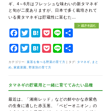
ギ、4～6月はフレッシュな味わいの新タマネギ
と旬が二度ありますが、日本で多く栽培されて
いる黄タマネギは貯蔵性に富むた…
Facebook
Twitter
Hatena
Pocket
Line
共
有
Facebook
Twitter
Hatena
Pocket
Line
共
有
カテゴリー:
葉茎を食べる野菜の育て方
|
タグ:
タマネギ
,
まと
め
,
家庭菜園
,
野菜別の育て方
タマネギの貯蔵用と一緒に育ててみたい品種
最近は、「湘南レッド」などの鮮やかな赤紫色
の生食に適した赤玉葱、「ベビーオニオン」の