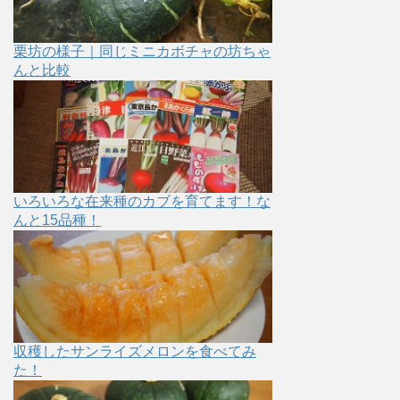
栗坊の様子｜同じミニカボチャの坊ちゃ
んと比較
いろいろな在来種のカブを育てます！な
んと15品種！
収穫したサンライズメロンを食べてみ
た！