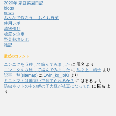
2020年 家庭菜園日記
blogs
news
みんなで作ろう！ おうち野菜
使用レポ
漬物作り
糖度を測定
野菜栽培レポ
雑記
最近のコメント
ニンニクを収穫して編んでみました
に
匿名
より
ニンニクを収穫して編んでみました
に
池之上 靖子
より
記事一覧(sitemap)
に
1win_kg_joKr
より
ミニトマトは地這いで育てられるか？
に
はるる
より
防虫ネットの中の鶴の子大豆が枝豆になってた
に
匿名
よ
り