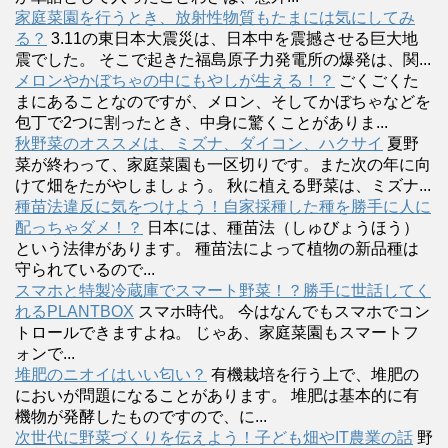
家庭菜園を行うとき、放射性物質もたまには気にしてみ
る？
3.11の東日本大震災は、日本中を震撼させる巨大地
震でした。 そこで起きた福島原子力発電所の爆発は、関...
メロンやかぼちゃの中にもやしが生える！？
ごくごくた
まにあることなのですが、メロン、そしてかぼちゃなどを
包丁で2つに割ったとき、中身に驚くことがありま...
秋野菜のオススメは、ミズナ、ダイコン、ハクサイ
夏野
菜が終わって、家庭菜園も一区切りです。また次の年に向
けて畑をたがやしましょう。 秋に植える野菜は、ミズナ...
種苗法違反に気をつけよう！自家採種した種を勝手に人に
配っちゃダメ！？
日本には、種苗法（しゅびょうほう）
という法律があります。 種苗法によって植物の新品種は
守られているので...
スマホと特製冷蔵庫でスマート野菜！？勝手に世話してく
れるPLANTBOX
スマホ時代。 今はなんでもスマホでコン
トロールできますよね。 じゃあ、家庭菜園もスマートフ
ォンで...
堆肥のニオイはいい匂い？
有機栽培を行う上で、堆肥の
においが問題になることがあります。 堆肥は基本的に有
機物が発酵したものですので、に...
次世代に野菜づくりを伝えよう！子ども畑やIT農業の話
野