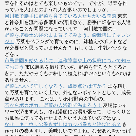
菜を作るのはとても楽しいものです。 ですが、野菜を作
っている人はどのような人が多いのでしょうか。 ...
河川敷で勝手に野菜を育てている人たちがいる問題
東京
と神奈川を流れる多摩川の河川敷で、勝手に畑をする人達
がいることが問題になっています。 河川敷で国の...
野菜を培養土の袋のまま育ててみよう。袋栽培にチャレン
ジ！
野菜をベランダで育てるのに、鉢植えやポットなど
が必要だと思っていませんか？ もしくは、牛乳パックな
どを...
市民農園を始める時に、連作障害や土の状態について知っ
ておこう
市民農園を借りていざ、野菜を作ろうとすると
きに、ただやみくもに耕して植えればいいというものでは
ありません。 ...
野菜について詳しくなろう。成長点とは何か？
畑を耕し
て野菜を育てていく上で、外せないポイントとして、成長
点があります。 これは、いわば野菜の中心の...
芯からポカポカ、野菜の入浴剤で温まろう！
夏場はシャ
ワーで済ます人も、冬は湯船にお湯を張って、じっくりと
お風呂に使ってあたたまるという人は多いのではな...
なぜ、キュウリの巻きずしはカッパ巻きと呼ばれる？
き
ゅうりの巻きずし、美味しいですよね。なぜあれをかっぱ