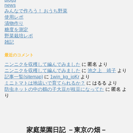
news
みんなで作ろう！ おうち野菜
使用レポ
漬物作り
糖度を測定
野菜栽培レポ
雑記
最近のコメント
ニンニクを収穫して編んでみました
に
匿名
より
ニンニクを収穫して編んでみました
に
池之上 靖子
より
記事一覧(sitemap)
に
1win_kg_joKr
より
ミニトマトは地這いで育てられるか？
に
はるる
より
防虫ネットの中の鶴の子大豆が枝豆になってた
に
匿名
よ
り
家庭菜園日記 －東京の畑－