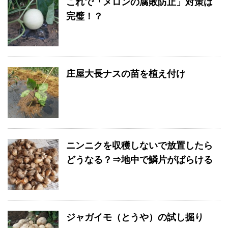
これで「メロンの腐敗防止」対策は
完璧！？
庄屋大長ナスの苗を植え付け
ニンニクを収穫しないで放置したら
どうなる？⇒地中で鱗片がばらける
ジャガイモ（とうや）の試し掘り