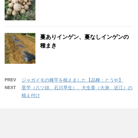
蔓ありインゲン、蔓なしインゲンの
種まき
PREV
ジャガイモの種芋を植えました【品種：とうや】
NEXT
里芋（八ツ頭、石川早生）、大生姜（大身、近江）の
植え付け