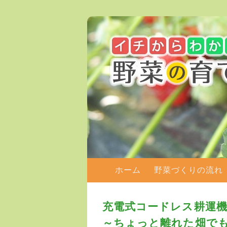
メインメニュー
ホーム
メインコンテンツへ移動
野菜づくりの流れ
充電式コードレス耕運機「
～ちょっと離れた畑で