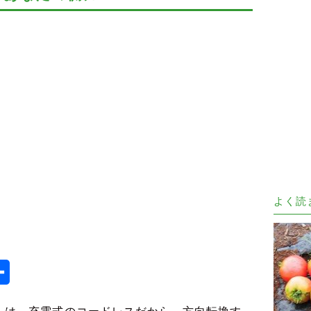
よく読
e
共
有