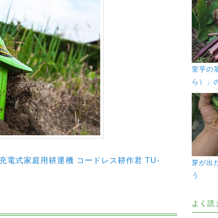
里芋の
ら）」
充電式家庭用耕運機 コードレス耕作君 TU-
芽が出
う
よく読