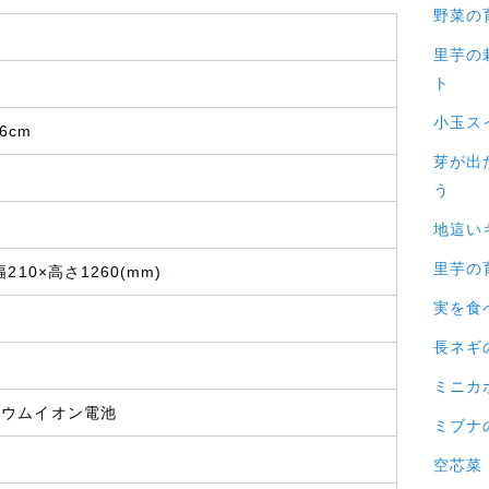
野菜の
里芋の
ト
小玉ス
26cm
芽が出
う
地這い
里芋の
幅210×高さ1260(mm)
実を食
長ネギ
ミニカ
チウムイオン電池
ミブナ
空芯菜