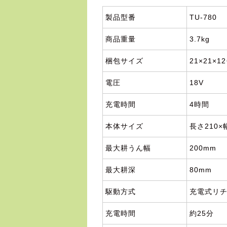
製品型番
TU-780
商品重量
3.7kg
梱包サイズ
21×21×1
電圧
18V
充電時間
4時間
本体サイズ
長さ210×
最大耕うん幅
200mm
最大耕深
80mm
駆動方式
充電式リ
充電時間
約25分