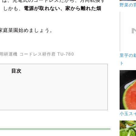
80』は、充電式のコードレスだから、方向転換す
野菜の
電源が取れない、家から離れた畑
、しかも、
家庭菜園始めましょう。
耕運機 コードレス耕作君 TU-780
里芋の
ト
目次
小玉ス