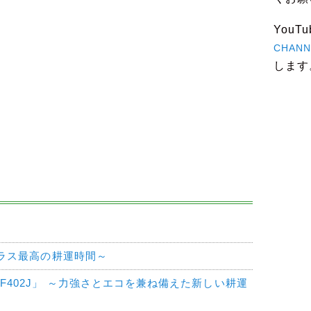
You
CHANN
します
クラス最高の耕運時間～
F402J」 ～力強さとエコを兼ね備えた新しい耕運