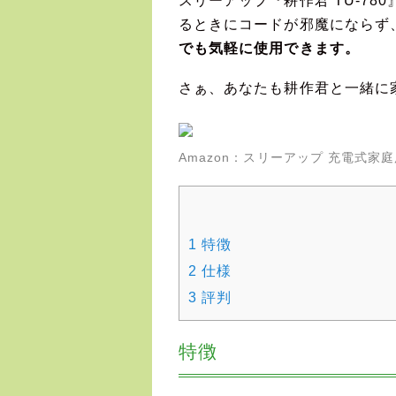
スリーアップ『耕作君 TU-7
るときにコードが邪魔にならず
でも気軽に使用できます。
さぁ、あなたも耕作君と一緒に
Amazon：
スリーアップ 充電式家庭用
1
特徴
2
仕様
3
評判
特徴