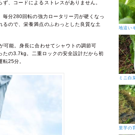
らず、コードによるストレスがありません。
、毎分280回転の強力ロータリー刃が硬くなっ
れるので、栄養満点のふわっとした良質な土
地這い
とが可能。身長に合わせてシャウトの調節可
たの3.7kg。二重ロックの安全設計だから初
転25分。
ミニ白
里芋の