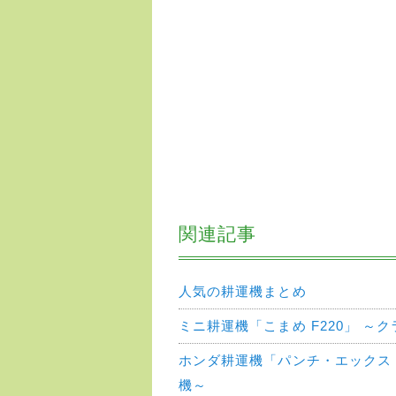
関連記事
人気の耕運機まとめ
ミニ耕運機「こまめ F220」 ～
ホンダ耕運機「パンチ・エックス 
機～