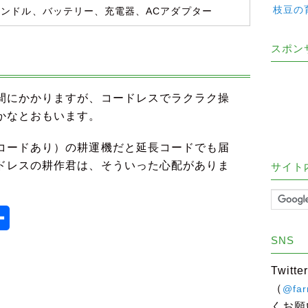
枝豆の
ンドル、バッテリー、充電器、ACアダプター
スポン
間にかかりますが、コードレスでラクラク操
かなとおもいます。
コードあり）の耕運機だと延長コードでも届
ドレスの耕作君は、そういった心配がありま
サイト
e
共
有
SNS
Twit
（
@far
くお願