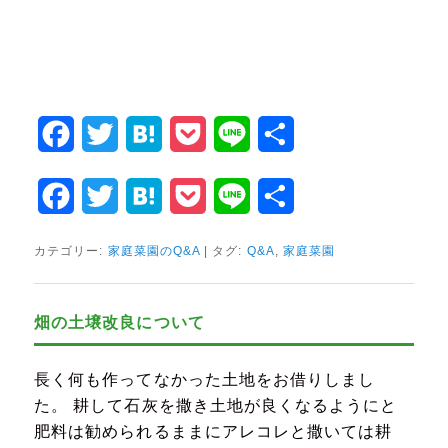
Facebook
Twitter
Hatena
Pocket
Line
共
有
Facebook
Twitter
Hatena
Pocket
Line
共
有
カテゴリー:
家庭菜園のQ&A
|
タグ:
Q&A
,
家庭菜園
畑の土壌改良について
長く何も作ってなかった土地をお借りしまし
た。 耕して石灰を撒き土地が良くなるようにと
肥料は勧められるままにアレコレと撒いては耕