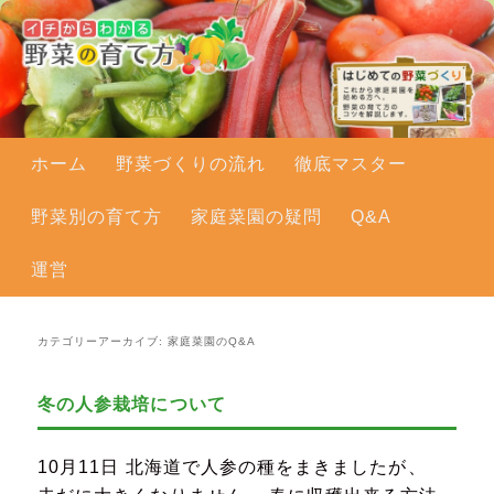
メインメニュー
ホーム
メインコンテンツへ移動
サブコンテンツへ移動
野菜づくりの流れ
徹底マスター
野菜別の育て方
家庭菜園の疑問
Q&A
運営
カテゴリーアーカイブ:
家庭菜園のQ&A
冬の人参栽培について
10月11日 北海道で人参の種をまきましたが、